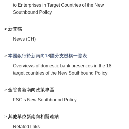
to Enterprises in Target Countries of the New
Southbound Policy
> 新聞稿
News (CH)
>
本國銀行於新南向18國分支機構一覽表
Overviews of domestic bank presences in the 18
target countries of the New Southbound Policy
>
金管會新南向政策專區
FSC’s New Southbound Policy
>
其他單位新南向相關連結
Related links