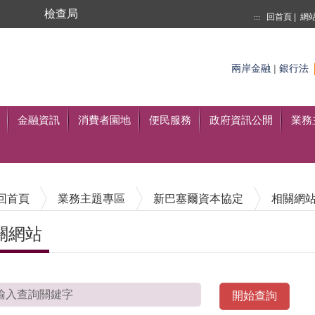
局
檢查局
回首頁
|
網
:::
搜尋
至搜尋
兩岸金融
|
銀行法
金融資訊
消費者園地
便民服務
政府資訊公開
業務
回首頁
業務主題專區
新巴塞爾資本協定
相關網
關網站
內容區塊
請輸