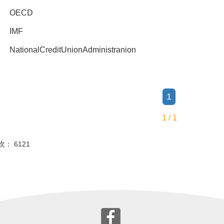
OECD
IMF
NationalCreditUnionAdministranion
1
1 / 1
次： 6121