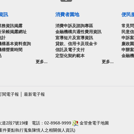
資訊
消費者園地
便民
業務資訊揭露
消費申訴及諮詢專區
常見
行呆帳揭露網址
金融機構共通性費用資訊
民意
統計
宣導短片及宣導資訊
申訴
機構基本資料查詢
貸款、信用卡及現金卡
廉政
機構營業時間
信託及電子支付
申辦
品
定型化契約範本
金融
更多...
更多...
訂閱電子報
│
最新電子報
段7號19樓 電話：02-8968-9999
金管會電子地圖
陳情案件要點執行蒐集陳情人之相關個人資訊)