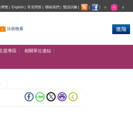
站導覽
|
English
|
常見問答
|
聯絡我們
|
雙語詞彙
|
|
|
小
中
大
熱門
法規檢索
搜尋
主題專區
相關單位連結
站
入查詢關鍵字