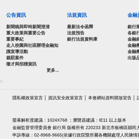
公告資訊
法規資訊
金融
新聞稿與即時新聞澄清
最新法令函釋
銀行
重大政策與重要公告
法規預告
各銀
重要事紀
銀行法規資料庫
金融
走入校園與社區辦理金融知
金融
識宣導活動
金融
裁罰案件
出版
徵才與招標資訊
更多...
:::
隱私權政策宣言
│
資訊安全政策宣言
│
本會網站資料開放宣告
│
螢幕解析度建議：1024X768 ；瀏覽器建議：IE11 以上版本
金融監督管理委員會 銀行局 版權所有 220233 新北市板橋區縣民大道2
申訴專線：02-8968-9665(依據行政院暨所屬各機關處理人民