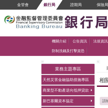
跳到主要內容區塊
金管會
銀行局
證期局
保險
跳到主要內容區塊
機關介紹
公告資訊
法規資訊
防制洗錢及打擊資恐
:::
:::
業務主題專區
相
天然災害金融協助措施專區
商業型不動產逆向抵押貸款
中央
新巴塞爾資本協定