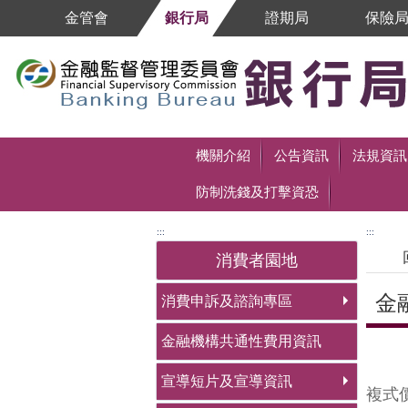
跳到主要內容區塊
金管會
銀行局
證期局
保險
跳到主要內容區塊
機關介紹
公告資訊
法規資訊
防制洗錢及打擊資恐
:::
:::
消費者園地
金
消費申訴及諮詢專區
金融機構共通性費用資訊
中央
宣導短片及宣導資訊
複式