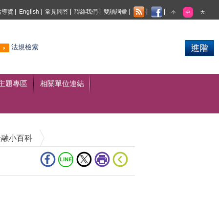
站導覽
|
English
|
常見問答
|
聯絡我們
|
雙語詞彙
|
|
|
小
中
大
熱門
法規檢索
搜尋
主題專區
相關單位連結
金融小百科