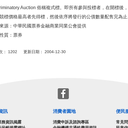
scriminatory Auction 俗稱複式標。即所有參與投標者，
競標價格最高者先得標，然後依序將發行的公債數量配售完為止
來源：中華民國票券金融商業同業公會提供
性質：票券
： 1202 更新日期： 2004-12-30
資訊
消費者園地
便民
業務資訊揭露
消費申訴及諮詢專區
常見
行呆帳揭露網址
金融機構共通性費用資訊
民意