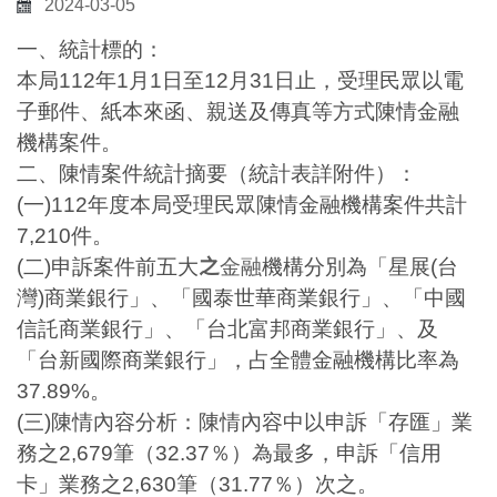
2024-03-05
一、統計標的：
本局
112
年
1
月
1
日至
12
月
31
日止，受理民眾以電
子郵件、紙本來函、親送及傳真等方式陳情金融
機構案件。
二、陳情案件統計摘要（統計表詳附件）：
(
一
)112
年度本局受理民眾陳情金融機構案件共計
7,210
件。
(
二
)
申訴案件
前五大
之
金融
機構分別為
「星展
(
台
灣
)
商業銀行」
、
「國泰世華商業銀行」
、
「中國
信託商業銀行」
、
「台北富邦商業銀行」
、
及
「台新國際商業銀行」，占全體金融機構比率為
37.89
%
。
(
三
)
陳情內容分析：陳情內容中以申訴「存匯」業
務之
2,679
筆（
32
.37
％）為最多，申訴「信用
卡」業務之
2,630
筆（
31
.77
％）次之。