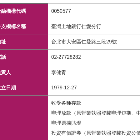
金融機構代碼
0050577
分支機構名稱
臺灣土地銀行仁愛分行
地址
台北市大安區仁愛路三段29號
電話
02-27728282
負責人
李健青
設立日期
1979-12-27
收受各種存款
辦理放款（原營業執照登載辦理短期、
辦理票據貼現
投資有價證券（原營業執照登載投資公