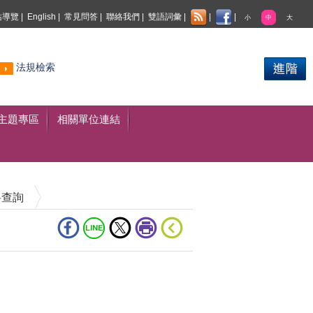
站導覽
|
English
|
常見問答
|
聯絡我們
|
雙語詞彙
|
|
|
小
中
大
熱門
法規檢索
搜尋
主題專區
相關單位連結
料查詢