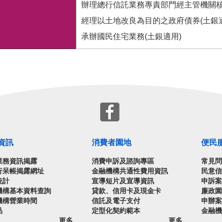
辦理總行信託業務專責部門經主管機關核
經理以土地改良為目的之政府債券(土銀適
承辦國民住宅業務(土銀適用)
資訊
消費者園地
便民
業務資訊揭露
消費申訴及諮詢專區
常見
行呆帳揭露網址
金融機構共通性費用資訊
民意
統計
宣導短片及宣導資訊
申訴
機構基本資料查詢
貸款、信用卡及現金卡
廉政
機構營業時間
信託及電子支付
申辦
品
定型化契約範本
金融
更多...
更多...