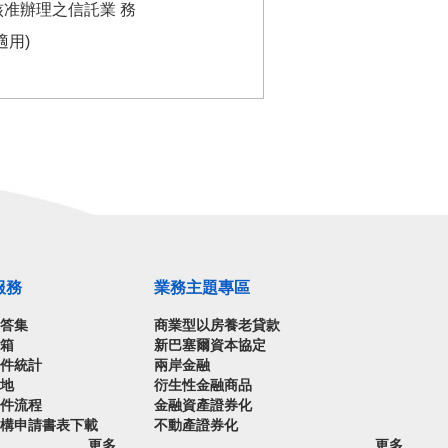
准辦理之信託業 務
用)
服務
業務主題專區
問答集
商業型以房養老貸款
信箱
新巴塞爾資本協定
案件統計
兩岸金融
園地
衍生性金融商品
案件流程
金融資產證券化
機構申請書表下載
不動產證券化
更多...
更多...