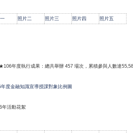
一
照片二
照片三
照片四
照片五
 ★106年度執行成果：總共舉辦 457 場次，累積參與人數達55,5
06年度金融知識宣導授課對象比例圖
06年活動花絮