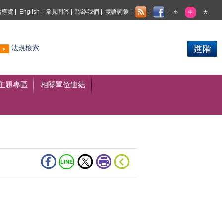
站導覽
|
English
|
常見問答
|
聯絡我們
|
雙語詞彙
|
|
|
小
中
大
熱門
法規檢索
搜尋
主題專區
相關單位連結