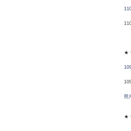
1
1
★
1
1
照
★