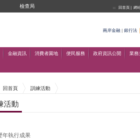
局
檢查局
回首頁
|
網
:::
搜尋
兩岸金融
|
銀行法
至搜尋
金融資訊
消費者園地
便民服務
政府資訊公開
業務
回首頁
訓練活動
練活動
內容區塊
歷年執行成果