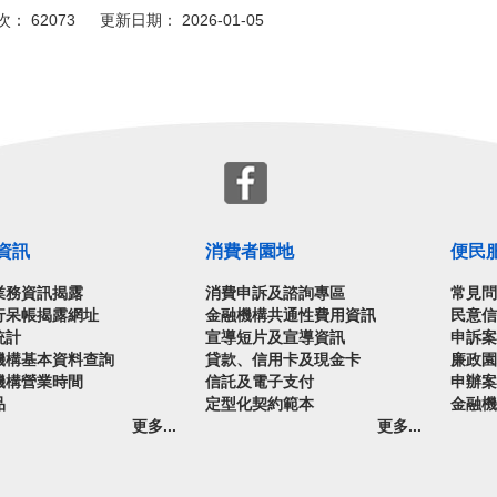
： 62073 更新日期： 2026-01-05
資訊
消費者園地
便民
業務資訊揭露
消費申訴及諮詢專區
常見
行呆帳揭露網址
金融機構共通性費用資訊
民意
統計
宣導短片及宣導資訊
申訴
機構基本資料查詢
貸款、信用卡及現金卡
廉政
機構營業時間
信託及電子支付
申辦
品
定型化契約範本
金融
更多...
更多...