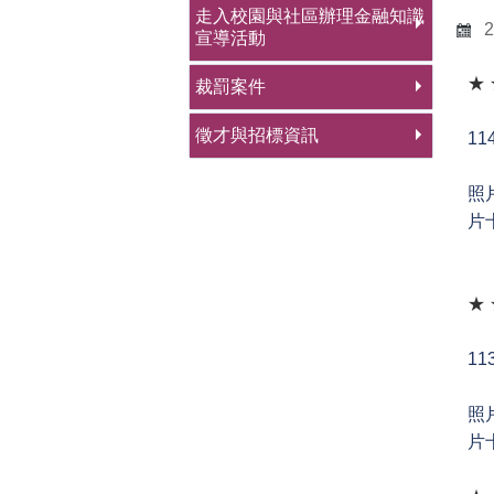
走入校園與社區辦理金融知識
2
宣導活動
★
裁罰案件
徵才與招標資訊
1
照
片
★
1
照
片