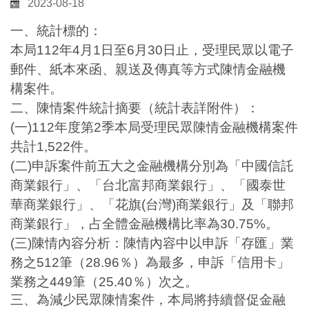
2023-08-18
一、統計標的：
本局
112
年
4
月
1
日至
6
月
30
日止，受理民眾以電子
郵件、紙本來函、親送及傳真等方式陳情金融機
構案件。
二、陳情案件統計摘要（統計表詳附件）：
(
一
)112
年度第
2
季本局受理民眾陳情金融機構案件
共計
1,522
件。
(
二
)
申訴案件前五大之金融機構分別為
「中國信託
商業銀行」
、
「台北富邦商業銀行」
、
「國泰世
華商業銀行」
、
「花旗
(
台灣
)
商業銀行」及「聯邦
商業銀行」，占全體金融機構比率為
30.75
%
。
(
三
)
陳情內容分析：陳情內容中以申訴「存匯」業
務之
512
筆（
28
.96
％）為最多，申訴「信用卡」
業務之
449
筆（
25
.40
％）次之。
三、為減少民眾陳情案件，本局將持續督促金融