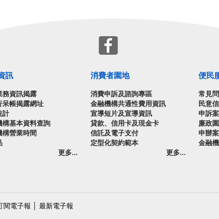
資訊
消費者園地
便民
業務資訊揭露
消費申訴及諮詢專區
常見
行呆帳揭露網址
金融機構共通性費用資訊
民意
統計
宣導短片及宣導資訊
申訴
機構基本資料查詢
貸款、信用卡及現金卡
廉政
機構營業時間
信託及電子支付
申辦
品
定型化契約範本
金融
更多...
更多...
訂閱電子報
│
最新電子報