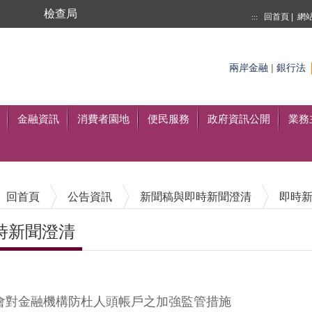
局
檢查局
回首頁
|
網
:::
搜尋
兩岸金融
|
銀行法
至搜尋
金融資訊
消費者園地
便民服務
政府資訊公開
業務
回首頁
公告資訊
新聞稿與即時新聞澄清
即時
時新聞澄清
內容區塊
會對金融機構防杜人頭帳戶之加強監管措施