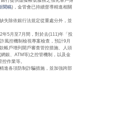
研訂銀行提供虛擬帳號服務之強化客戶身
新聞稿
)，金管會已持續督導精進相關
缺失除依銀行法規定從重處分外，並
5月至7月間，對於去(111)年「投
詐風控機制檢視專案檢查，預計9月
款帳戶增列開戶審查管控措施、人頭
網銀、ATM等)之控管機制，以及金
管控作業等。
精進各項防制詐騙措施，並加強跨部