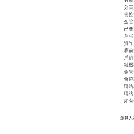
者或
分審
管控
金管
已要
為強
資詐
底前
戶偵
融機
金管
會協
聯絡
聯絡電
如有
瀏覽人次