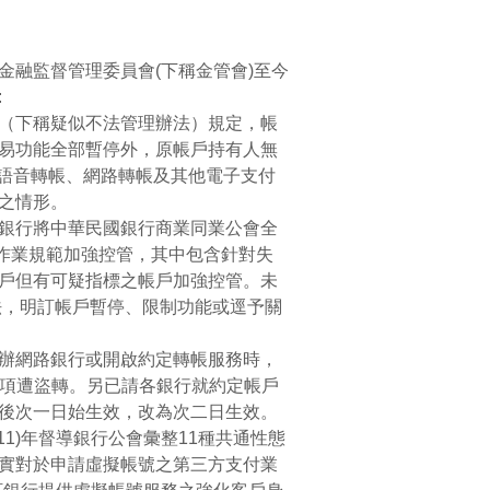
融監督管理委員會(下稱金管會)至今
:
（下稱疑似不法管理辦法）規定，帳
易功能全部暫停外，原帳戶持有人無
、語音轉帳、網路轉帳及其他電子支付
之情形。
銀行將中華民國銀行商業同業公會全
部作業規範加強控管，其中包含針對失
戶但有可疑指標之帳戶加強控管。未
法，明訂帳戶暫停、限制功能或逕予關
辦網路銀行或開啟約定轉帳服務時，
款項遭盜轉。另已請各銀行就約定帳戶
後次一日始生效，改為次二日生效。
1)年督導銀行公會彙整11種共通性態
實對於申請虛擬帳號之第三方支付業