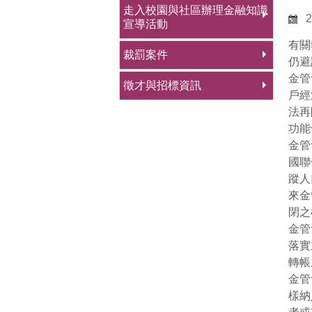
走入校園與社區辦理金融知識
2
宣導活動
有關
裁罰案件
仍避
金管
徵才與招標資訊
戶經
法再
功能
金管
國聯
蹤人
來金
閉之
金管
落實
轉帳
金管
樣納