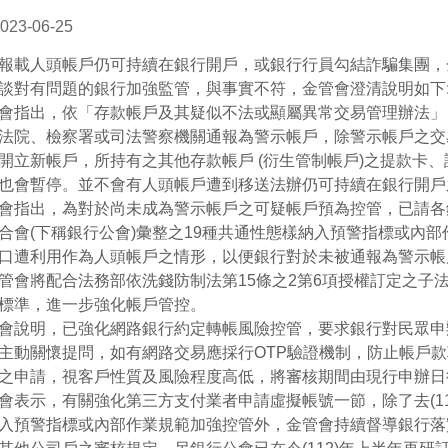
023-06-25
報載人頭帳戶仍可持續在銀行開戶，或銀行行員勾結詐騙集團，金
談對有問題的銀行加強監管，與事實不符，金管會澄清說明如下
會指出，依「存款帳戶及其疑似不法或顯屬異常交易管理辦法」
法院、檢察署或司法警察機關通報為警示帳戶，除警示帳戶之交
開立新帳戶，所持有之其他存款帳戶 (衍生管制帳戶)之提款卡
也會暫停。並不會有人頭帳戶遭到移送法辦仍可持續在銀行開戶
會指出，為對於尚未成為警示帳戶之可疑帳戶預為控管，已請各
合會(下稱銀行公會)彙整之19種共通性態樣納入預警指標或內
口遭利用作為人頭帳戶之情形，以便銀行對於未被通報為警示帳
管會將配合法務部依洗錢防制法第15條之2第6項授權訂定之子
標準，進一步強化帳戶管控。
會說明，已強化網路銀行約定轉帳風險控管，要求銀行對民眾申
主動關懷提問，如有網路交易應採行OTP驗證機制，防止帳戶
之申請，視客戶性質及風險程度高低，將審核期間由現行申辦日
會表示，有關強化第三方支付業者申請虛擬帳號一節，除了去(11
入預警指標或內部作業規範加強控管外，金管會持續督導銀行落