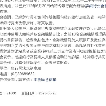
其他公司戶之審核規定。另銀行公會已在今(112)年上半年再
查措施，並已於112年6月20日函請各銀行配合辦理(
詳銀行公會
措施。
會強調，已經對行員涉嫌與詐騙集團勾結的銀行加強監管，相關
求銀行提出改善措施，確實改善。
化對於人頭帳戶、網路銀行與虛擬帳號之金融監理作為，已於112年
欺案件使用人頭帳戶各金融機構占比」之前10名金融機構辦理防
提出書面報告，檢查重點包括：金融機構對於人頭帳戶及數位存
測機制之妥適性與警示帳戶聯防機制之落實、高風險自動化業務(
構對於對網站業者或企業(包括第三方支付業者)申請虛擬帳號之
會表示，感謝銀行及從業人員積極協助防制詐騙，將與銀行共同
調合作，以降低詐騙案件，保護民眾財產。
單位：銀行局法規制度組
話：(02)89689632
任何疑問，請來信：
本會民意信箱
： 91600 更新日期： 2023-06-25