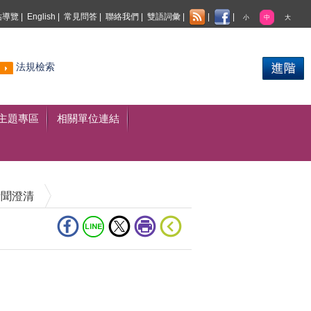
站導覽
|
English
|
常見問答
|
聯絡我們
|
雙語詞彙
|
|
|
小
中
大
熱門
法規檢索
搜尋
主題專區
相關單位連結
新聞澄清