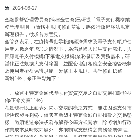
2024-06-27
金融監督管理委員會(簡稱金管會)已研提「電子支付機構業
務管理規則」(簡稱本規則)修正草案，將依行政程序法規定
辦理預告，徵求各方意見。
金管會表示，在疫情帶動零接觸經濟需求及電子支付帳戶使
用者人數逐年增加之情況下，為滿足國人民生支付需求，與
因應電子支付機構(下稱電支機構)業務發展及實務需求，研
議修正法規擴大支付範圍，並配套增訂相應之安全控管機制
及使用者權益保護規範，爰修正本規則。共計修正13條，
新增1條，修正重點如下：
一、放寬不特定金額代理收付實質交易之自動交易扣款類型
(修正條文第11條)：
考量現行以正面表列揭示交易態樣之方式，無法因應支付市
場快速發展趨勢，倘遇有新型不特定金額自動扣款之交易態
樣，尚須透過修法或發布解釋令等方式開放，除將增加行政
作業成本及時效問題外，亦限制電支機構之業務發展彈性。