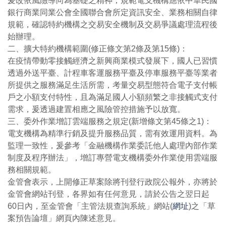
爰改依風險導向為基礎之精神，規範電支機構應依中華民國
銀行商業同業公會全國聯合會所定資訊安全、業務相關自律
規範，確認特約機構之交易安全機制及交易爭議處理流程後
始辦理。
二、擴大特約機構範圍(修正條文第2條及第15條)：
在疫情帶動零接觸經濟之新興商業模式發展下，國人已習慣
透過外送平臺、計程車客運服務平臺及停車服務平臺等業者
所提供之服務滿足生活所需，考量交易型態符合電子支付帳
戶之小額支付特性，且為滿足國人小額頻繁之非接觸式支付
需求，爰透過建置相應之風險管控措施予以放寬。
三、委外作業增訂雲端服務之規定(新增條文第45條之1)：
電支機構為精準行銷及提升服務品質，需有效運用資料。為
監理一致性，爰參考「金融機構作業委託他人處理內部作業
制度及程序辦法」，增訂專營電支機構委外作業使用雲端服
務相關規範。
金管會表示，上開修正草案除將刊登行政院公報外，亦將於
金管會網站刊登，各界如有任何意見，請於公告之翌日起
60日內，至金管會「主管法規查詢系統」網站(
網址
)之「草
案預告論壇」網頁內陳述意見。