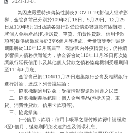
2021-12-01
為因應嚴重特殊傳染性肺炎(COVID-19)對個人經濟影
響，金管會前已分別於109年2月18日、5月29日、12月25
日及110年6月2日函請各銀行對受疫情影響還款有困難者，
就個人金融產品(包括房貸、車貸、消費性貸款、信用卡款
項等)提供緩繳或展延3至6個月等措施，考量該等受理展延
期限將於110年12月底屆至，觀諸國內外疫情變化，仍持續
影響個人債務償還能力，故金管會於110年11月29日再次協
調銀行延長信用卡及其他個人貸款之債務協處機制受理期間
至111年6月底。
金管會已於110年11月29日邀集銀行公會及相關銀行
進行討論，達成下列會議結論：
一、協處機制適用對象：受疫情影響還款困難之民眾。
二、協處機制產品範圍：個人金融產品(包括房貸、車
貸、消費性貸款、信用卡款項等)。
三、協處措施：
(一)信用卡款項：信用卡帳單之應付帳款得申請緩繳
3至6個月，緩繳期間免收違約金及循環利息。