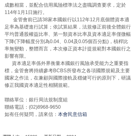
成數相當，並配合信用風險標準法之盡職調查要求，定於
114年1月1日施行。
金管會前已請38家本國銀行以112年12月底個體資本適
足率為基礎進行試算；依試算結果，法規修正前後全體銀行
平均普通股權益比率、第一類資本比率及資本適足率僅微幅
下降(下降幅度分別為0.04、0.04及0.05個百分點)，槓桿比
率無變動，整體而言，本次修正資本計提規範對本國銀行之
影響有限。
資本適足率係外界衡量本國銀行風險承受能力之重要指
標，金管會將持續參考BCBS所發布之各項國際規範及主要
國家之作法，在兼顧與國際接軌及穩健可行的原則下，研議
修正我國資本適足性相關規範。
聯絡單位：銀行局法規制度組
聯絡電話：(02)8968-9650
如有任何疑問，請來信：
本會民意信箱