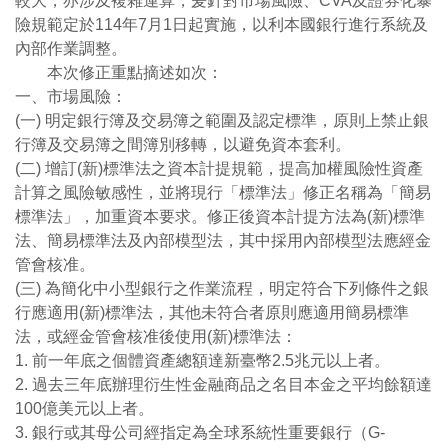
較大，亦涉及複雜運算，爰針對市場風險、CVA及證券化暴
險規範定於114年7月1日起實施，以利本國銀行進行系統及
內部作業調整。
本次修正重點摘述如次：
一、市場風險：
(一) 明定銀行簿及交易簿之範圍及認定標準，原則上禁止銀
行簿及交易簿之間簿別移轉，以避免資本套利。
(二) 增訂(新)標準法之資本計提規範，提高加權風險性資產
計算之風險敏感性，並將現行「標準法」修正名稱為「簡易
標準法」，加重資本要求。修正後資本計提方法為(新)標準
法、簡易標準法及內部模型法，其中採用內部模型法應經金
管會核准。
(三) 為簡化中小型銀行之作業流程，明定符合下列條件之銀
行應適用(新)標準法，其他未符合者原則應適用簡易標準
法，或經金管會核准後使用(新)標準法：
1. 前一年底之個體資產總額達新臺幣2.5兆元以上者。
2. 過去三年底辦理衍生性金融商品之名目本金之平均餘額達
100億美元以上者。
3. 銀行或其母公司經指定為全球系統性重要銀行（G-