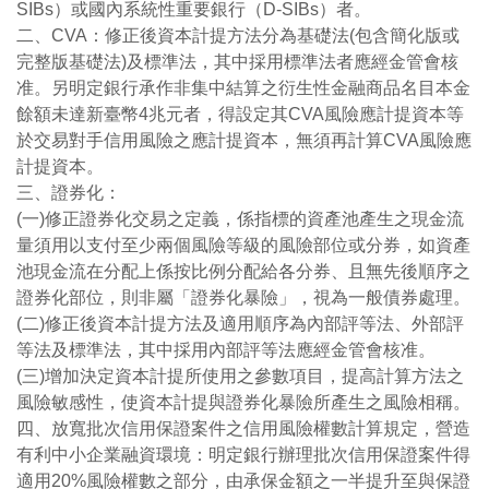
SIBs）或國內系統性重要銀行（D-SIBs）者。
二、CVA：修正後資本計提方法分為基礎法(包含簡化版或
完整版基礎法)及標準法，其中採用標準法者應經金管會核
准。另明定銀行承作非集中結算之衍生性金融商品名目本金
餘額未達新臺幣4兆元者，得設定其CVA風險應計提資本等
於交易對手信用風險之應計提資本，無須再計算CVA風險應
計提資本。
三、證券化：
(一)修正證券化交易之定義，係指標的資產池產生之現金流
量須用以支付至少兩個風險等級的風險部位或分券，如資產
池現金流在分配上係按比例分配給各分券、且無先後順序之
證券化部位，則非屬「證券化暴險」，視為一般債券處理。
(二)修正後資本計提方法及適用順序為內部評等法、外部評
等法及標準法，其中採用內部評等法應經金管會核准。
(三)增加決定資本計提所使用之參數項目，提高計算方法之
風險敏感性，使資本計提與證券化暴險所產生之風險相稱。
四、放寬批次信用保證案件之信用風險權數計算規定，營造
有利中小企業融資環境：明定銀行辦理批次信用保證案件得
適用20%風險權數之部分，由承保金額之一半提升至與保證