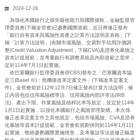
2024-12-26
為強化本國銀行之損失吸收能力與國際接軌，金融監督管
理委員會(下稱金管會)已參酌國際規範，近日將修正發布
「銀行自有資本與風險性資產之計算方法說明及表格」(下
稱「計算方法說明」)有關市場風險、交易對手信用評價調
整(Credit Valuation Adjustment，下稱CVA)及證券化暴險之
資本計提規範，並考量銀行有調整系統及內部規範之需求，
定於114年7月1日起實施。
依巴塞爾銀行監理委員會(BCBS)發布之「巴塞爾資本協
定三(Basel Ⅲ)：危機後改革定案文件」(下稱改革定案文
件)，金管會前於112年12月7日修正發布計算方法說明，修
正內容包括信用風險標準法、信用風險內部評等法(IRB
法)、產出下限、作業風險及槓桿比率等規定，並定於114年
1月1日起實施，以強化本國銀行之風險管理架構。本次係
修正改革定案文件之其他規定，包括市場風險、CVA及證券
化暴險等資本計提規範，金管會前規劃併同於114年1月1日
起實施，惟經參酌國際實施情形，及考量該等法規修正幅度