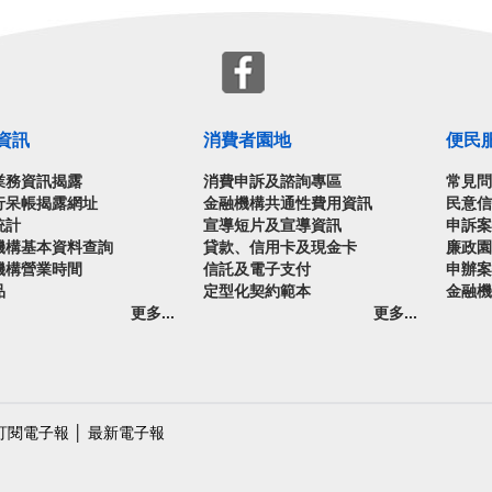
資訊
消費者園地
便民
業務資訊揭露
消費申訴及諮詢專區
常見
行呆帳揭露網址
金融機構共通性費用資訊
民意
統計
宣導短片及宣導資訊
申訴
機構基本資料查詢
貸款、信用卡及現金卡
廉政
機構營業時間
信託及電子支付
申辦
品
定型化契約範本
金融
更多...
更多...
訂閱電子報
│
最新電子報