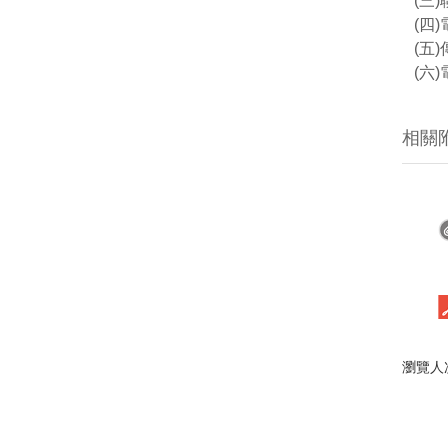
(三
(四)
(五)
(六
相關
瀏覽人次