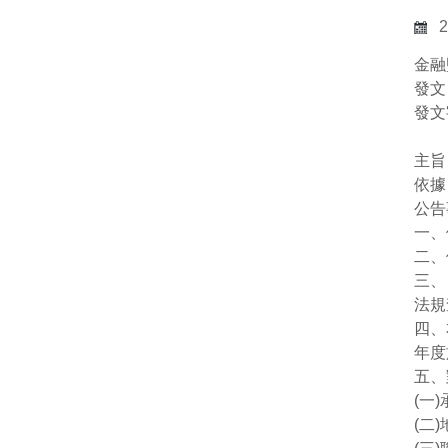
2
金融
發文
發文
主旨
依據
公告
一、
二、
三、
法規
四、
年度
五、
(一
(二