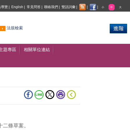
站導覽
|
English
|
常見問答
|
聯絡我們
|
雙語詞彙
|
|
|
小
中
大
熱門
法規檢索
搜尋
主題專區
相關單位連結
十二條草案。