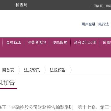
局
檢查局
回首頁
|
網
:::
搜尋
兩岸金融
|
銀行法
至搜尋
金融資訊
消費者園地
便民服務
政府資訊公開
業務
回首頁
法規資訊
法規預告
規預告
內容區塊
修正「金融控股公司財務報告編製準則」第十七條、第三