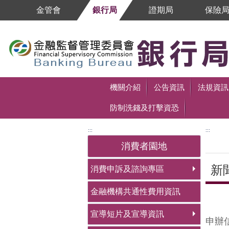
跳到主要內容區塊
金管會
銀行局
證期局
保險
跳到主要內容區塊
機關介紹
公告資訊
法規資訊
防制洗錢及打擊資恐
:::
:::
消費者園地
新
消費申訴及諮詢專區
金融機構共通性費用資訊
中央
宣導短片及宣導資訊
申辦