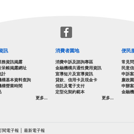
資訊
消費者園地
便民
業務資訊揭露
消費申訴及諮詢專區
常見
行呆帳揭露網址
金融機構共通性費用資訊
民意
統計
宣導短片及宣導資訊
申訴
機構基本資料查詢
貸款、信用卡及現金卡
廉政
機構營業時間
信託及電子支付
申辦
品
定型化契約範本
金融
更多...
更多...
訂閱電子報
│
最新電子報