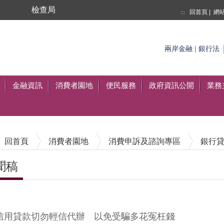
局
檢查局
回首頁
|
網
:::
搜尋
兩岸金融
|
銀行法
至搜尋
金融資訊
消費者園地
便民服務
政府資訊公開
業務
回首頁
消費者園地
消費申訴及諮詢專區
銀行
聞稿
內容區塊
信用貸款切勿輕信代辦 以免受騙多花冤枉錢