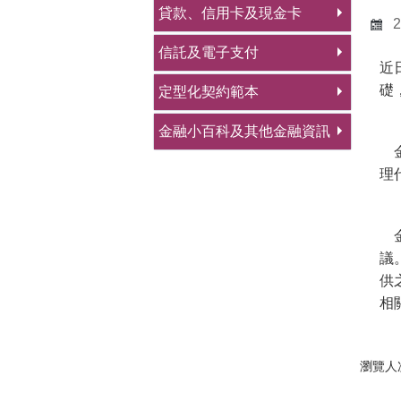
貸款、信用卡及現金卡
2
信託及電子支付
近
礎
定型化契約範本
金融小百科及其他金融資訊
金
理
金
議
供之
相
瀏覽人次