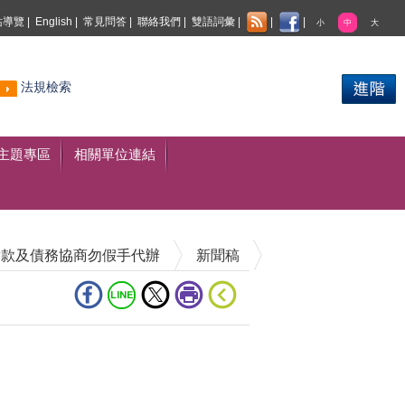
站導覽
|
English
|
常見問答
|
聯絡我們
|
雙語詞彙
|
|
|
小
中
大
熱門
法規檢索
搜尋
主題專區
相關單位連結
貸款及債務協商勿假手代辦
新聞稿