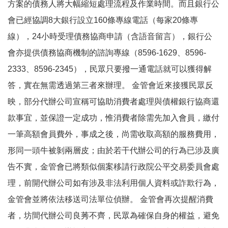
方案的債務人將大幅縮短處理流程及作業時間。而且銀行公
會已經協調8大銀行設立160條專線電話（每家20條專
線），24小時受理債務協商申請（含語音留言），銀行公
會亦提供債務協商機制的諮詢專線（8596-1629、8596-
2333、8596-2345），民眾只要撥一通電話就可以獲得解
答，實在無需透過第三者來辦理。 金管會近來接獲民眾反
映，部分代辦公司宣稱可協助消費者處理與債權銀行協商還
款事宜，並保證一定成功，惟消費者除需先加入會員，繳付
一筆高額會員費外，事成之後，尚需收取高額的服務費用，
形同一頭牛被剝兩層皮；由於若干代辦公司的行為已涉及廣
告不實，金管會已將類似個案移請行政院公平交易委員會處
理，前開代辦公司如有涉及非法利用個人資料或詐欺行為，
金管會並將依法移送司法單位偵辦。 金管會再次提醒消費
者，坊間代辦公司良莠不齊，民眾為確保自身的權益，避免