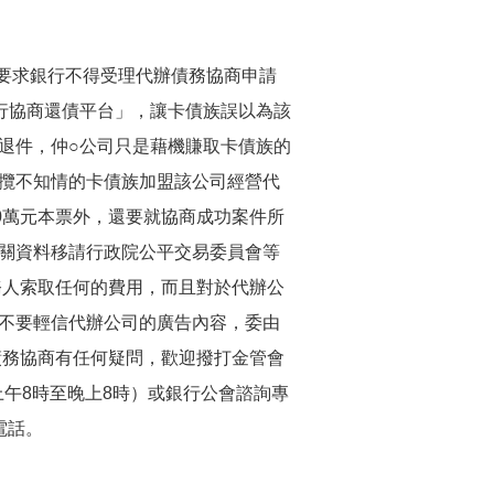
即要求銀行不得受理代辦債務協商申請
行協商還債平台」，讓卡債族誤以為該
退件，仲○公司只是藉機賺取卡債族的
攬不知情的卡債族加盟該公司經營代
0萬元本票外，還要就協商成功案件所
關資料移請行政院公平交易委員會等
務人索取任何的費用，而且對於代辦公
不要輕信代辦公司的廣告內容，委由
債務協商有任何疑問，歡迎撥打金管會
日上午8時至晚上8時）或銀行公會諮詢專
的電話。