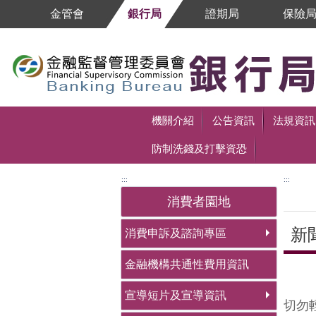
跳到主要內容區塊
金管會
銀行局
證期局
保險
跳到主要內容區塊
機關介紹
公告資訊
法規資訊
防制洗錢及打擊資恐
:::
:::
消費者園地
新
消費申訴及諮詢專區
金融機構共通性費用資訊
中央
宣導短片及宣導資訊
切勿