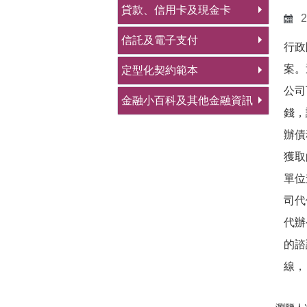
貸款、信用卡及現金卡
2
信託及電子支付
行政
案。
定型化契約範本
公司
金融小百科及其他金融資訊
錢，
辦債
獲取
單位
司代
代辦
的諮
線，（