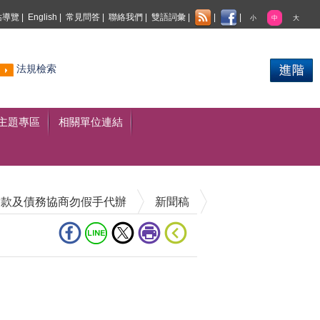
站導覽
|
English
|
常見問答
|
聯絡我們
|
雙語詞彙
|
|
|
小
中
大
熱門
法規檢索
搜尋
主題專區
相關單位連結
貸款及債務協商勿假手代辦
新聞稿