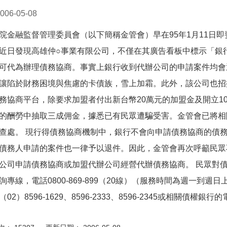
006-05-08
院金融監督管理委員會（以下簡稱金管會）早在95年1月11日
近日發現高雄仲○事業有限公司，不僅在其廣告看板中標示「銀
可代為辦理債務協商。事實上銀行收到代辦公司的申請案件均會
讓陷於財務困境與焦慮的卡債族，雪上加霜。此外，該公司也招
務協商平台，除要求加盟者付出新台幣20萬元的加盟金及開立1
的酬勞中抽取三成佣金，據悉已有民眾遭騙受害。金管會已將相
查處。 現行得債務協商機制中，銀行不會向申請債務協商的債
債務人申請的案件也一律予以退件。因此，金管會再次呼籲民眾
公司申請債務協商或加盟代辦公司經營代辦債務協商。 民眾對
詢專線，電話0800-869-899（20線）（服務時間為週一到週
02）8596-1629、8596-2333、8596-2345或相關債權銀行