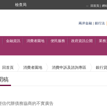
局
檢查局
回首頁
|
網
:::
搜尋
兩岸金融
|
銀行法
至搜尋
金融資訊
消費者園地
便民服務
政府資訊公開
業務
回首頁
消費者園地
消費申訴及諮詢專區
銀行
聞稿
內容區塊
輕信代辦債務協商的不實廣告