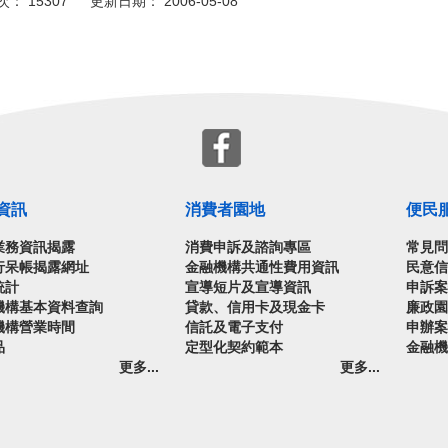
： 15307 更新日期： 2006-05-08
資訊
消費者園地
便民
業務資訊揭露
消費申訴及諮詢專區
常見
行呆帳揭露網址
金融機構共通性費用資訊
民意
統計
宣導短片及宣導資訊
申訴
機構基本資料查詢
貸款、信用卡及現金卡
廉政
機構營業時間
信託及電子支付
申辦
品
定型化契約範本
金融
更多...
更多...