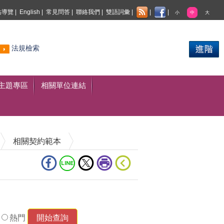
站導覽
|
English
|
常見問答
|
聯絡我們
|
雙語詞彙
|
|
|
小
中
大
熱門
法規檢索
搜尋
主題專區
相關單位連結
相關契約範本
熱門