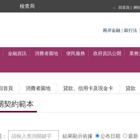
局
檢查局
回首頁
|
網
:::
搜尋
至搜尋
兩岸金融
|
銀行法
金融資訊
消費者園地
便民服務
政府資訊公開
業務
回首頁
消費者園地
貸款、信用卡及現金卡
貸款
關契約範本
內容區塊
題：
結果顯示依據
公布日期
最新