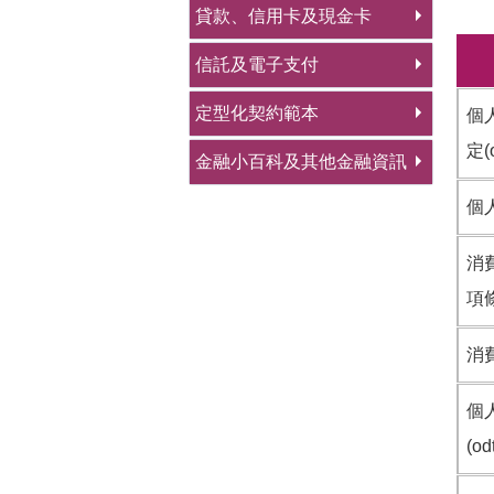
貸款、信用卡及現金卡
信託及電子支付
定型化契約範本
個
定(o
金融小百科及其他金融資訊
個人
消
項條文
消費
個
(odt