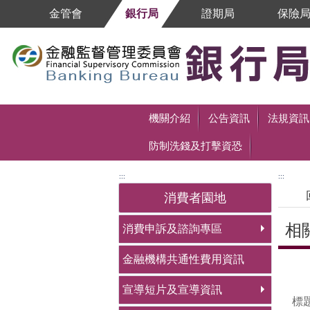
跳到主要內容區塊
金管會
銀行局
證期局
保險
跳到主要內容區塊
機關介紹
公告資訊
法規資訊
防制洗錢及打擊資恐
:::
:::
消費者園地
相
消費申訴及諮詢專區
金融機構共通性費用資訊
中央
宣導短片及宣導資訊
標