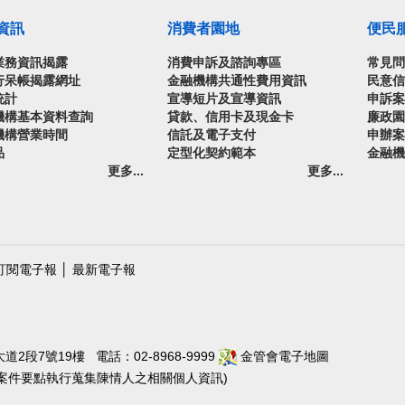
資訊
消費者園地
便民
業務資訊揭露
消費申訴及諮詢專區
常見
行呆帳揭露網址
金融機構共通性費用資訊
民意
統計
宣導短片及宣導資訊
申訴
機構基本資料查詢
貸款、信用卡及現金卡
廉政
機構營業時間
信託及電子支付
申辦
品
定型化契約範本
金融
更多...
更多...
訂閱電子報
│
最新電子報
段7號19樓 電話：02-8968-9999
金管會電子地圖
陳情案件要點執行蒐集陳情人之相關個人資訊)