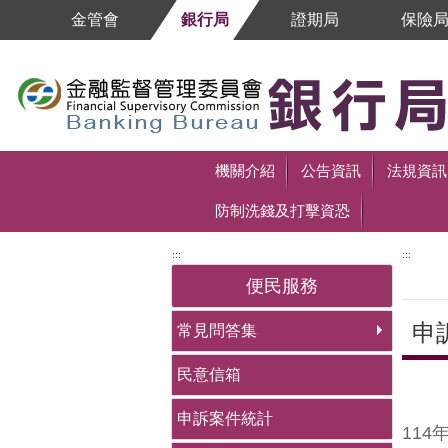
跳到主要內容區塊
金管會
銀行局
證期局
保險
跳到主要內容區塊
機關介紹
公告資訊
法規資訊
防制洗錢及打擊資恐
:::
:::
便民服務
申
常見問答集
民意信箱
中央
申訴案件統計
11