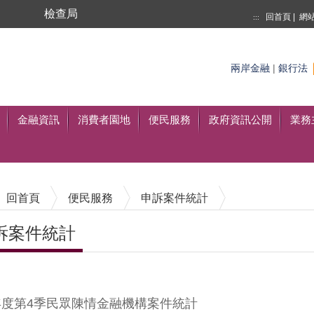
局
檢查局
回首頁
|
網
:::
搜尋
兩岸金融
|
銀行法
至搜尋
金融資訊
消費者園地
便民服務
政府資訊公開
業務
回首頁
便民服務
申訴案件統計
訴案件統計
內容區塊
4年度第4季民眾陳情金融機構案件統計