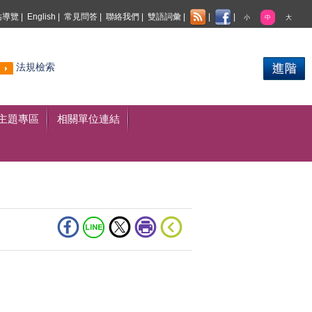
站導覽
|
English
|
常見問答
|
聯絡我們
|
雙語詞彙
|
|
|
小
中
大
熱門
法規檢索
搜尋
主題專區
相關單位連結