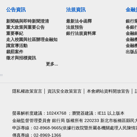
公告資訊
法規資訊
金融
新聞稿與即時新聞澄清
最新法令函釋
銀行
重大政策與重要公告
法規預告
各銀
重要事紀
銀行法規資料庫
金融
走入校園與社區辦理金融知
金融
識宣導活動
金融
裁罰案件
出版
徵才與招標資訊
更多...
:::
隱私權政策宣言
│
資訊安全政策宣言
│
本會網站資料開放宣告
│
螢幕解析度建議：1024X768 ；瀏覽器建議：IE11 以上版本
金融監督管理委員會 銀行局 版權所有 220233 新北市板橋區縣民大道2
申訴專線：02-8968-9665(依據行政院暨所屬各機關處理人民
傳真專線：02-8969-1366