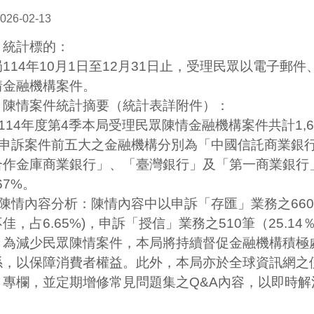
026-02-13
、統計標的：
局
114
年
10
月
1
日至
12
月
31
日止，受理民眾以電子郵件
情金融機構案件。
、陳情案件統計摘要（統計表詳附件）：
)114
年度第
4
季本局受理民眾陳情金融機構案件共計
1,
申訴案件前五大之金融機構分別為
「中國信託商業銀
合作金庫商業銀行」
、
「臺灣銀行」及「第一商業銀行
67
%
。
陳情內容分析：陳情內容中以申訴「存匯」業務之
660
不佳，占
6.65
%)
，申訴「授信」業務之
510
筆（
25.14
、為減少民眾陳情案件，本局將持續督促金融機構積極
係，以保障消費者權益。此外，本局亦於全球資訊網之
」專欄，並定期增修常見問題集之
Q&A
內容，以即時解