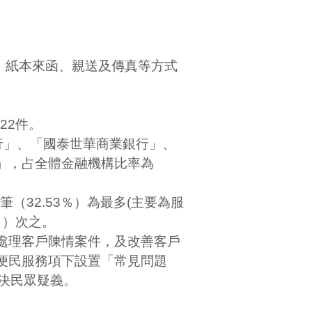
、紙本來函、親送及傳真等方式
622
件。
行」
、
「國泰世華商業銀行」、
」，占全體金融機構比率為
筆（
32.53
％）為最多
(
主要為服
％）次之。
處理客戶陳情案件，及改善客戶
便民服務項下設置「常見問題
決民眾疑義。