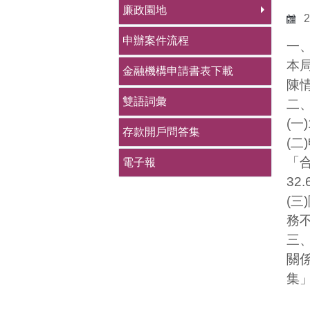
廉政園地
2
申辦案件流程
一
本
金融機構申請書表下載
陳
雙語詞彙
二
(
一
存款開戶問答集
(
二
)
「
電子報
32.
(
三
)
務
三
關
集