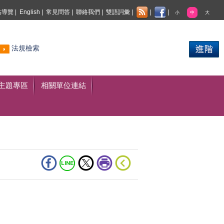
站導覽
|
English
|
常見問答
|
聯絡我們
|
雙語詞彙
|
|
|
小
中
大
熱門
法規檢索
搜尋
主題專區
相關單位連結