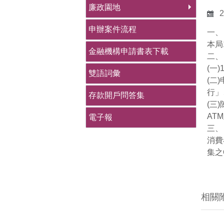
廉政園地
2
申辦案件流程
一、
本局
金融機構申請書表下載
二、
(一
雙語詞彙
(二
行」
存款開戶問答集
(三
AT
電子報
三、
消費
集之
相關