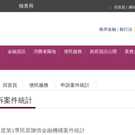
局
檢查局
回首頁
|
網
:::
搜尋
兩岸金融
|
銀行法
至搜尋
金融資訊
消費者園地
便民服務
政府資訊公開
業務
回首頁
便民服務
申訴案件統計
訴案件統計
內容區塊
4年度第1季民眾陳情金融機構案件統計