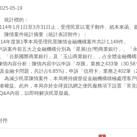
025-05-19
 統計標的：
114年1月1日至3月31日止，受理民眾以電子郵件、紙本來函
 陳情案件統計摘要（統計表詳附件）：
)114年度第1季本局受理民眾陳情金融機構案件共計1,149件。
)申訴案件前五大之金融機構分別為「星展(台灣)商業銀行」、
、「台新國際商業銀行」及「玉山商業銀行」，占全體金融機構比
)陳情內容分析：陳情內容中以申訴「存匯」業務之433筆（30.
M及金融卡問題，共計占6.85%)，申訴「信用卡」業務之402筆（2
 為減少民眾陳情案件，本局將持續督促金融機構積極處理客戶
者權益。此外，本局亦於全球資訊網之便民服務項下設置「常見
Q&A內容，以即時解決民眾疑義。
附件