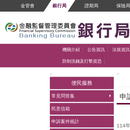
跳到主要內容區塊
金管會
銀行局
證期局
保險
跳到主要內容區塊
機關介紹
公告資訊
法規資訊
防制洗錢及打擊資恐
:::
:::
便民服務
申
常見問答集
民意信箱
中央
申訴案件統計
11