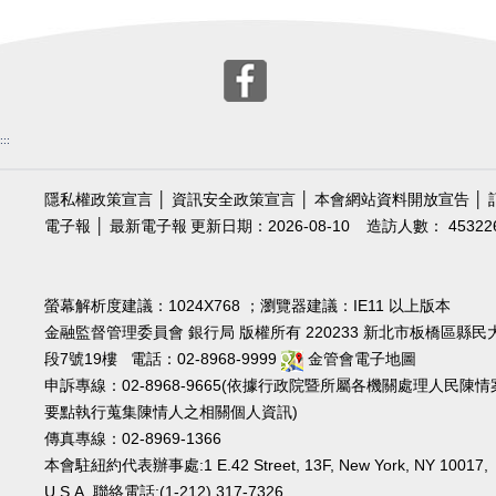
:::
隱私權政策宣言
│
資訊安全政策宣言
│
本會網站資料開放宣告
│
電子報
│
最新電子報
更新日期：2026-08-10
造訪人數： 45322
螢幕解析度建議：1024X768 ；瀏覽器建議：IE11 以上版本
金融監督管理委員會 銀行局 版權所有 220233 新北市板橋區縣民
段7號19樓 電話：02-8968-9999
金管會電子地圖
申訴專線：02-8968-9665(依據行政院暨所屬各機關處理人民陳情
要點執行蒐集陳情人之相關個人資訊)
傳真專線：02-8969-1366
本會駐紐約代表辦事處:1 E.42 Street, 13F, New York, NY 10017,
U.S.A. 聯絡電話:(1-212) 317-7326