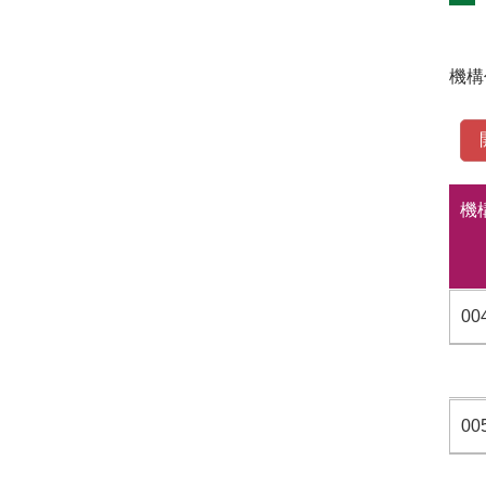
機構
機
00
00