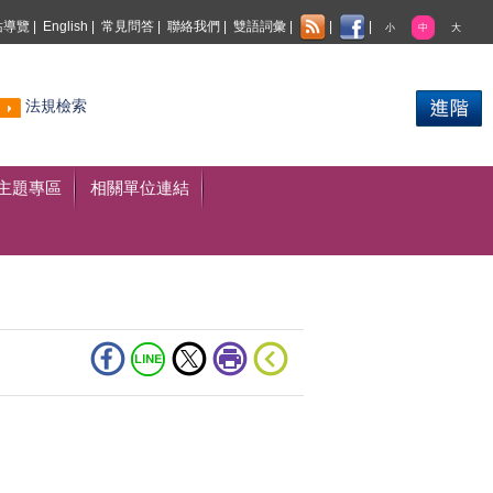
站導覽
|
English
|
常見問答
|
聯絡我們
|
雙語詞彙
|
|
|
小
中
大
熱門
法規檢索
搜尋
主題專區
相關單位連結