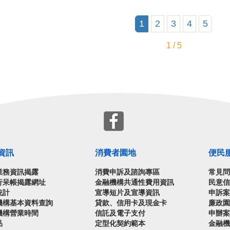
1
2
3
4
5
1 / 5
資訊
消費者園地
便民
業務資訊揭露
消費申訴及諮詢專區
常見
行呆帳揭露網址
金融機構共通性費用資訊
民意
統計
宣導短片及宣導資訊
申訴
機構基本資料查詢
貸款、信用卡及現金卡
廉政
機構營業時間
信託及電子支付
申辦
品
定型化契約範本
金融