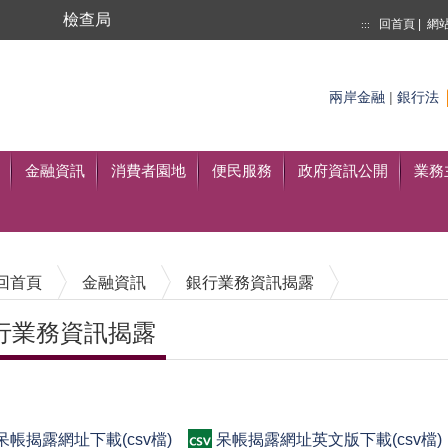
局
檢查局
回首頁
|
網
:::
搜尋
至搜尋
兩岸金融
|
銀行法
金融資訊
消費者園地
便民服務
政府資訊公開
業務
回首頁
金融資訊
銀行業務資訊揭露
行業務資訊揭露
內容區塊
呆帳揭露網址下載(csv檔)
呆帳揭露網址英文版下載(csv檔)