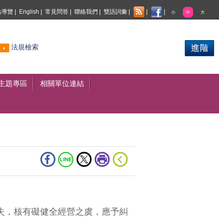
站導覽
|
English
|
常見問答
|
聯絡我們
|
雙語詞彙
|
|
|
小
中
大
熱門
法規檢索
搜尋
主題專區
相關單位連結
失，核有礙健全經營之虞，應予糾