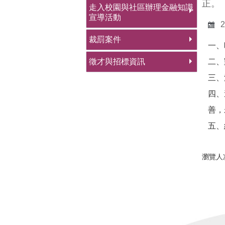
正。
走入校園與社區辦理金融知識
宣導活動
2
裁罰案件
一、
徵才與招標資訊
二、
三、
四、
善，
五、
瀏覽人次