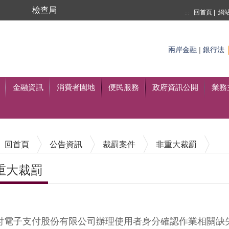
局
檢查局
回首頁
|
網
:::
搜尋
兩岸金融
|
銀行法
至搜尋
金融資訊
消費者園地
便民服務
政府資訊公開
業務
回首頁
公告資訊
裁罰案件
非重大裁罰
重大裁罰
內容區塊
付電子支付股份有限公司辦理使用者身分確認作業相關缺