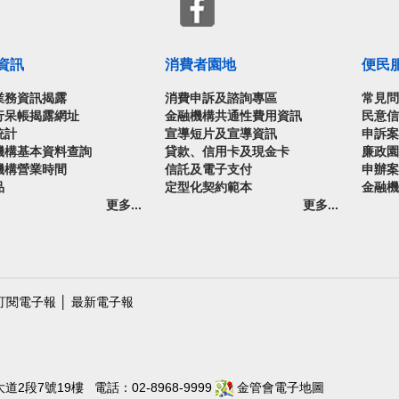
資訊
消費者園地
便民
業務資訊揭露
消費申訴及諮詢專區
常見
行呆帳揭露網址
金融機構共通性費用資訊
民意
統計
宣導短片及宣導資訊
申訴
機構基本資料查詢
貸款、信用卡及現金卡
廉政
機構營業時間
信託及電子支付
申辦
品
定型化契約範本
金融
更多...
更多...
訂閱電子報
│
最新電子報
段7號19樓 電話：02-8968-9999
金管會電子地圖