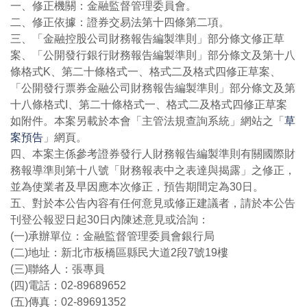
一、修正機關：金融監督管理委員會。
二、修正依據：證券交易法第十四條第二項。
三、「金融控股公司財務報告編製準則」部分條文修正草
案、「公開發行銀行財務報告編製準則」部分條文及第十八
條格式K、第二十條格式一、格式二及格式四修正草案、
「公開發行票券金融公司財務報告編製準則」部分條文及第
十八條格式I、第二十條格式一、格式二及格式四修正草案
如附件。本案另載於本會「主管法規查詢系統」網站之「
草
案預告
」網頁。
四、本案主係參考證券發行人財務報告編製準則有關國際財
務報導準則第十八號「財務報表中之表達與揭露」之修正，
並為使業者及早因應本次修正，預告期間定為30日。
五、對於本公告內容有任何意見或修正建議者，請於本公告
刊登公報翌日起30日內陳述意見或洽詢：
(一)承辦單位：金融監督管理委員會銀行局
(二)地址：新北市板橋區縣民大道2段7號19樓
(三)聯絡人：張專員
(四)電話：02-89689652
(五)傳真：02-89691352