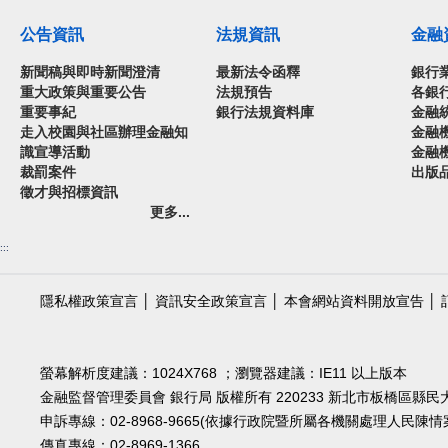
公告資訊
法規資訊
金融
新聞稿與即時新聞澄清
最新法令函釋
銀行
重大政策與重要公告
法規預告
各銀
重要事紀
銀行法規資料庫
金融
走入校園與社區辦理金融知
金融
識宣導活動
金融
裁罰案件
出版
徵才與招標資訊
更多...
:::
隱私權政策宣言
│
資訊安全政策宣言
│
本會網站資料開放宣告
│
螢幕解析度建議：1024X768 ；瀏覽器建議：IE11 以上版本
金融監督管理委員會 銀行局 版權所有 220233 新北市板橋區縣民大道2
申訴專線：02-8968-9665(依據行政院暨所屬各機關處理人民
傳真專線：02-8969-1366