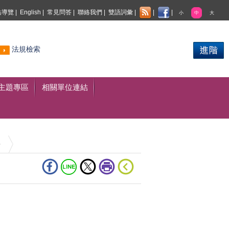
站導覽
|
English
|
常見問答
|
聯絡我們
|
雙語詞彙
|
|
|
小
中
大
熱門
法規檢索
搜尋
主題專區
相關單位連結
告