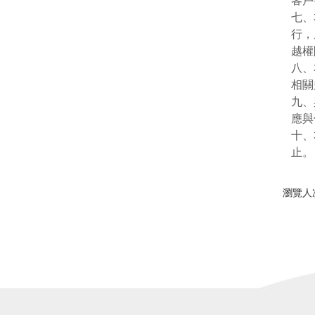
客戶
七、
行，
越權
八、
相關
九、
應與
十、
止。
瀏覽人次