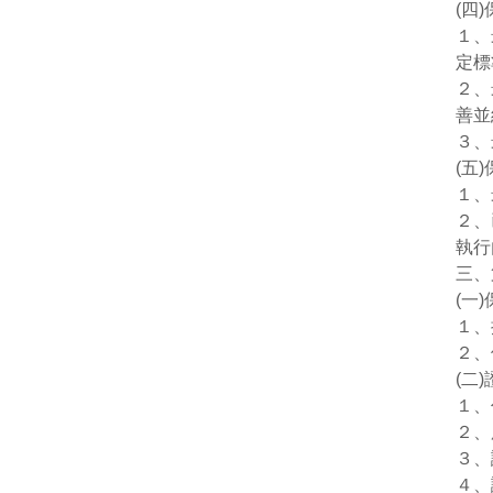
(四
１、
定標
２、
善並
３、
(五
１、
２、
執行
三、
(一
１、
２、
(二
１、
２、
３、
４、