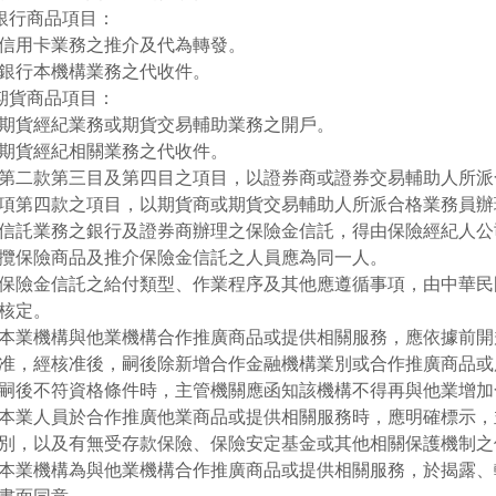
)銀行商品項目：
信用卡業務之推介及代為轉發。
銀行本機構業務之代收件。
)期貨商品項目：
期貨經紀業務或期貨交易輔助業務之開戶。
期貨經紀相關業務之代收件。
第二款第三目及第四目之項目，以證券商或證券交易輔助人所派
項第四款之項目，以期貨商或期貨交易輔助人所派合格業務員辦
信託業務之銀行及證券商辦理之保險金信託，得由保險經紀人公
攬保險商品及推介保險金信託之人員應為同一人。
保險金信託之給付類型、作業程序及其他應遵循事項，由中華民
核定。
本業機構與他業機構合作推廣商品或提供相關服務，應依據前開
准，經核准後，嗣後除新增合作金融機構業別或合作推廣商品或
嗣後不符資格條件時，主管機關應函知該機構不得再與他業增加
本業人員於合作推廣他業商品或提供相關服務時，應明確標示，
別，以及有無受存款保險、保險安定基金或其他相關保護機制之
本業機構為與他業機構合作推廣商品或提供相關服務，於揭露、