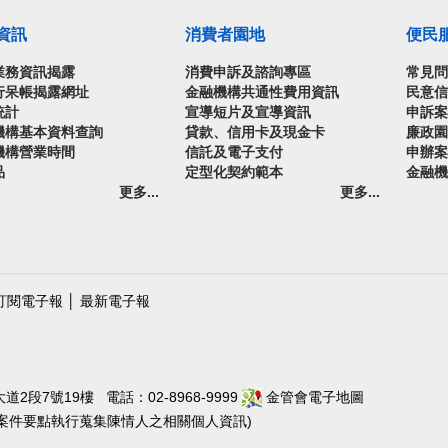
資訊
消費者園地
便民
業務資訊揭露
消費申訴及諮詢專區
常見
行呆帳揭露網址
金融機構共通性費用資訊
民意
統計
宣導短片及宣導資訊
申訴
機構基本資料查詢
貸款、信用卡及現金卡
廉政
機構營業時間
信託及電子支付
申辦
品
定型化契約範本
金融
更多...
更多...
訂閱電子報
│
最新電子報
段7號19樓 電話：02-8968-9999
金管會電子地圖
陳情案件要點執行蒐集陳情人之相關個人資訊)