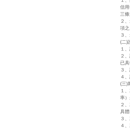
１、
信用
三條
２、
項之
３、
(二
１、
２、
已具
３、
４、
(三
１、
率）
２、
具體
３、
４、