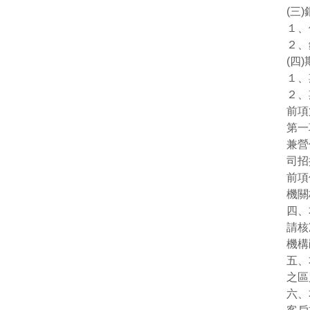
(三
１、
２、
(四
１、
２、
前項
第一
兼營
司招
前項
機關
四、
請核
機構
五、
之區
六、