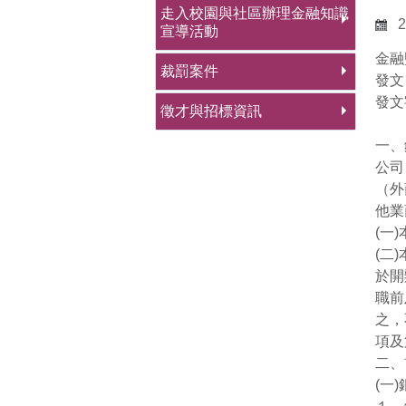
走入校園與社區辦理金融知識
2
宣導活動
金融
裁罰案件
發文
發文
徵才與招標資訊
一、
公司
（外
他業
(一
(二
於開
職前
之，
項及
二、
(一