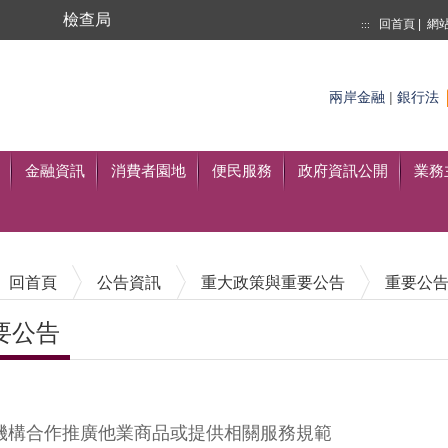
局
檢查局
回首頁
|
網
:::
搜尋
兩岸金融
|
銀行法
至搜尋
金融資訊
消費者園地
便民服務
政府資訊公開
業務
回首頁
公告資訊
重大政策與重要公告
重要公
要公告
內容區塊
機構合作推廣他業商品或提供相關服務規範