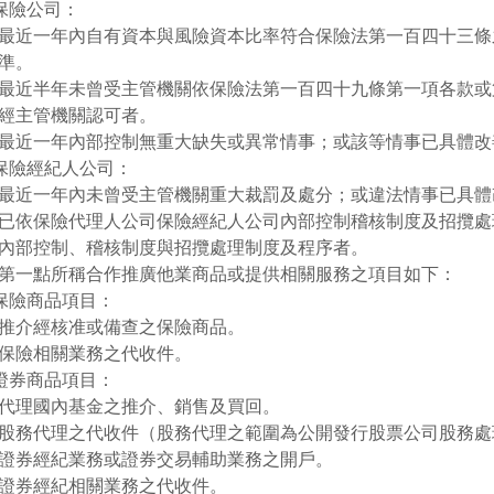
)保險公司：
最近一年內自有資本與風險資本比率符合保險法第一百四十三條
準。
最近半年未曾受主管機關依保險法第一百四十九條第一項各款或
經主管機關認可者。
最近一年內部控制無重大缺失或異常情事；或該等情事已具體改
)保險經紀人公司：
最近一年內未曾受主管機關重大裁罰及處分；或違法情事已具體
已依保險代理人公司保險經紀人公司內部控制稽核制度及招攬處
內部控制、稽核制度與招攬處理制度及程序者。
第一點所稱合作推廣他業商品或提供相關服務之項目如下：
)保險商品項目：
推介經核准或備查之保險商品。
保險相關業務之代收件。
)證券商品項目：
代理國內基金之推介、銷售及買回。
股務代理之代收件（股務代理之範圍為公開發行股票公司股務處
證券經紀業務或證券交易輔助業務之開戶。
證券經紀相關業務之代收件。