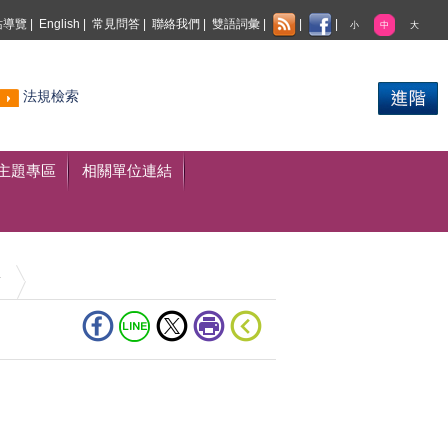
站導覽
|
English
|
常見問答
|
聯絡我們
|
雙語詞彙
|
|
|
小
中
大
熱門
法規檢索
搜尋
主題專區
相關單位連結
稿