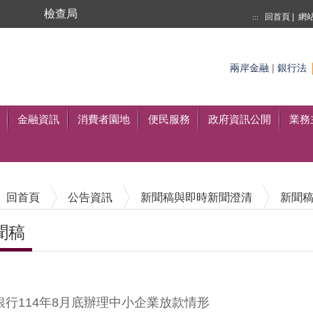
局
檢查局
回首頁
|
網
:::
搜尋
兩岸金融
|
銀行法
至搜尋
金融資訊
消費者園地
便民服務
政府資訊公開
業務
回首頁
公告資訊
新聞稿與即時新聞澄清
新聞
聞稿
內容區塊
銀行114年8月底辦理中小企業放款情形