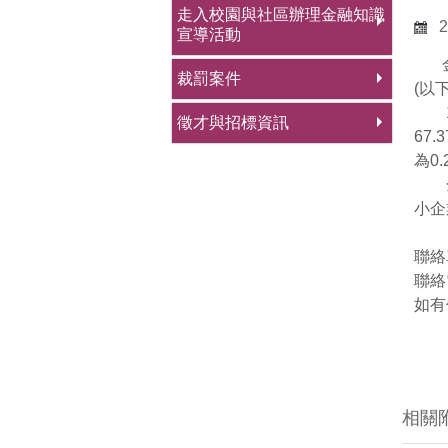
走入校園與社區辦理金融知識
2
宣導活動
金融
裁罰案件
(以
11
徵才與招標資訊
67
為0
金管
小企
聯絡
聯絡電
如有
相關