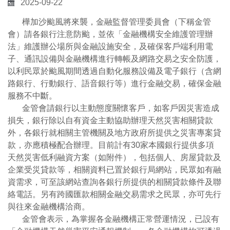
2025-09-22
樺加沙颱風將來襲，金融監督管理委員會（下稱金管
會）請各銀行注意防颱，並依「金融機構安全維護管理辦
法」維護辦公場所與金融設施安全，及確保客戶端利用電
子、通訊設備與金融機構進行轉帳及網路交易之安全防護，
以利民眾於颱風期間透過自動化服務設備及電子銀行（含網
路銀行、行動銀行、語音銀行等）進行金融交易，確保金融
服務不中斷。
金管會請銀行以主動態度關懷客戶，如客戶因災害造成
損失，銀行除以自有資金主動協助辦理天然災害相關貸款
外，各銀行就相關主管機關及地方政府所提供之災害專案貸
款，亦應積極配合辦理。目前計有30家本國銀行提供多項
天然災害低利融資方案（如附件），包括個人、房屋貸款及
企業受災貸款等，相關資料已置於銀行局網站，民眾如有融
資需求，可至該網站查詢各銀行所提供的相關貸款條件及聯
絡電話。另有跨國匯款相關金融交易需求之民眾，亦可先行
與往來金融機構洽商。
金管會表示，為掌握各金融機構正常營運情況，已設有