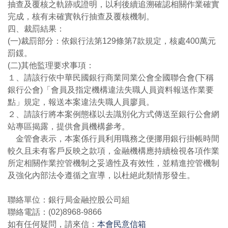
抽查及覆核之軌跡或證明，以利後續追溯確認相關作業確實
完成，核有未確實執行抽查及覆核機制。
四、裁罰結果：
(一)裁罰部分：依銀行法第129條第7款規定，核處400萬元
罰鍰。
(二)其他監理要求事項：
１、請該行依中華民國銀行商業同業公會全國聯合會(下稱
銀行公會)「會員及指定機構違法失職人員資料報送作業要
點」規定，報送本案違法失職人員廖員。
２、請該行將本案例態樣以去識別化方式傳送至銀行公會網
站專區揭露，提供會員機構參考。
金管會表示，本案係行員利用職務之便挪用銀行掛帳時間
較久且未有客戶反映之款項，金融機構應持續檢視各項作業
所定相關作業控管機制之妥適性及有效性，並精進控管機制
及強化內部法令遵循之宣導，以杜絕此類情形發生。
聯絡單位：銀行局金融控股公司組
聯絡電話：(02)8968-9866
如有任何疑問，請來信：
本會民意信箱