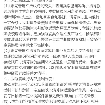
１、未完善建立內部控制制度：
(１) 未完善建立掛帳時間較久「查無異常也無客訴」清算款
返還客戶作業之控管機制：本案廖員挪用之清算款，均為掛
帳時間2年以上之「查無異常也無客訴」清算款，且均低於
一定金額，爰返還作業無須逐筆覆核，而係抽樣覆核。鑒於
案關清算款長期無法判斷應返還之原因及對象，對於此類款
項後續返還作業，應加強確認其合理性及正確性，惟該行對
案關清算款返還作業，未能完善建立相關控管機制，致發生
廖員挪用清算款之不當情事。
(２) 未完善建立清算款返還客戶集中度異常之控管機制：廖
員連續10個月挪用之清算款，最終均轉入廖員於該行同一
存款帳戶，清算款於該期間內返還集中度顯有異常，惟該行
未完善建立相關控管機制，以利發現本案返還清算款有異常
集中廖員存款帳戶之情事。
２、未確實執行內部控制制度：
未確實執行一定金額以下清算款返還客戶作業之抽查及覆核
機制：該行對於一定金額以下清算款返還客戶作業，定有主
管每日抽查一定比例案件覆核之機制(無須由主管逐筆覆
核)，主管雖於抽查及覆核之報表核章，惟未留下執行相關