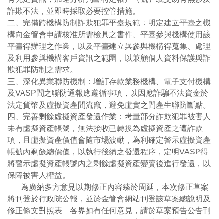
詐欺不法，並即時採取必要控管措施。
二、完備跨機構防制詐欺犯罪平臺規範：明定建立平臺之機
構向金管會申請核准所需檢具之書件、平臺參與機構使用該
平臺得辦理之作業，以及平臺建立與參與機構得蒐集、處理
及利用參與機構客戶資訊之範圍，以兼顧個人資料保護與詐
欺犯罪防制之需求。
三、深化異業聯防機制：增訂存款業務機構、電子支付機構
及VASP間之聯防通報應遵循事項，以因應詐騙不法資金於
法定貨幣及虛擬資產間流竄，避免虛實之間產生聯防斷點。
四、完善剩餘虛擬資產發還作業：考量部分詐欺犯罪被害人
未有虛擬資產帳號，無法接收已轉換為虛擬資產之遭詐款
項，且虛擬資產價值會隨市場波動，為利確定警示虛擬資產
帳號內剩餘總價值，以執行後續之發還程序，定明VASP得
將警示虛擬資產帳號內之剩餘虛擬資產變賣後進行發還，以
保障被害人權益。
為廣納多方意見以期修正內容臻於周延，本次修正草案
將刊登於行政院公報，並於金管會網站刊登該草案總說明及
修正條文對照表，各界如有任何意見，請於草案預告公告刊