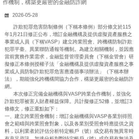
作機制，構築更嚴密的金融防詐網
2026-05-28
詐欺犯罪危害防制條例（下稱本條例）部分條文於115
年1月21日修正公布，增訂金融機構及提供虛擬資產服務之
事業或人員（下稱VASP）建立跨業照會、跨機構防制詐欺
犯罪平臺、異業聯防通報等機制。為建立相關機制，並因應
當前實務作業需求，金融監督管理委員會（下稱金管會）研
擬修正本條例授權子法「金融機構及提供虛擬資產服務之事
業或人員防制詐欺犯罪危害應遵循事項辦法」（下稱本辦
法），期能強化跨機構間協力合作，構築更嚴密的金融防詐
網。
本次修正完備金融機構與VASP跨業合作機制，並強化
詐欺犯罪被害人財產權益保障。共計擬修正52條，並增訂3
條條文，修正重點如下：
一、建立跨業照會機制：增訂金融機構與VASP各業別得照
會之範疇與跨業照會對象，以及各業別受照會時應提供之資
料，以利業者於評估分析特定帳戶（號）或交易有無異常時
有充足資訊，加速分析判斷特定帳戶（號）或交易有無涉及