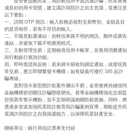
金管會提醒民眾，為防範信用卡資訊遭詐騙，民眾應養
成良好的用卡習慣，建立識詐與防詐之自主意識，並應注意
以下要點：
一、詳閱 OTP 簡訊：輸入前務必核對交易幣別、金額及目
的是否相符，若有不符切勿輸入。
二、不隨意點選連結：勿輕信來路不明的簡訊、郵件或廣告
連結，亦避免下載不明應用程式。
三、主動管理交易：定期檢視信用卡帳單，並善用消費通知
與行動銀行查詢功能。
四、即時查證與反映：若未綁卡卻收到綁定通知，或發現異
常交易，應立即聯繫發卡機構；如有疑義可撥打 165 反詐
騙專線。
面對現今新型態詐欺案件層出不窮，金管會將持續偕同
金融機構密切關注詐騙態樣變化。督導金融機構強化交易監
控與異常警示機制，並不定期研議相關防範措施。同時，將
透過多管道加強民眾防詐教育與詐騙案例宣導，期盼提升民
眾識詐與防詐之自我保護能力，以保障民眾財產安全。
聯絡單位：銀行局信託票券支付組