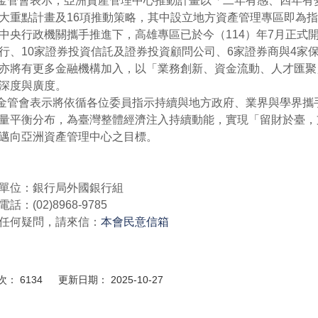
會表示，亞洲資產管理中心推動計畫以「二年有感、四年有
大重點計畫及16項推動策略，其中設立地方資產管理專區即為
中央行政機關攜手推進下，高雄專區已於今（114）年7月正式開
行、10家證券投資信託及證券投資顧問公司、6家證券商與4家
亦將有更多金融機構加入，以「業務創新、資金流動、人才匯聚
深度與廣度。
會表示將依循各位委員指示持續與地方政府、業界與學界攜
量平衡分布，為臺灣整體經濟注入持續動能，實現「留財於臺，
邁向亞洲資產管理中心之目標。
單位：銀行局外國銀行組
話：(02)8968-9785
任何疑問，請來信：
本會民意信箱
： 6134 更新日期： 2025-10-27