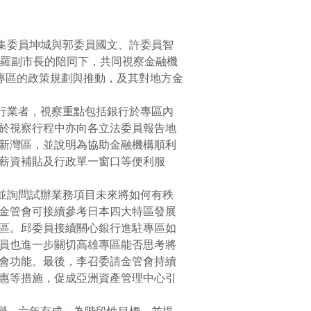
集委員坤城與郭委員國文、許委員智
府羅副市長的陪同下，共同視察金融機
專區的政策規劃與推動，及其對地方金
行業者，視察重點包括銀行於專區內
於視察行程中亦向各立法委員報告地
新灣區，並說明為協助金融機構順利
薪資補貼及行政單一窗口等便利服
並詢問試辦業務項目未來將如何有秩
金管會可接續參考日本四大特區發展
區。邱委員接續關心銀行進駐專區如
員也進一步關切高雄專區能否思考將
會功能。最後，李召委請金管會持續
優惠等措施，促成亞洲資產管理中心引