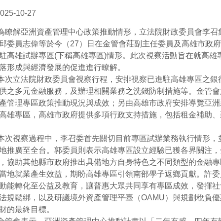
025-10-27
解亞洲資產管理中心政策推動情形，立法院財政委員會李召
邱委員志偉等於今（27）日在金管會莊副主任委員及高雄市政
駐高雄試辦專區(下稱高雄專區)情形。此次視察活動旨在就高雄
落形成與經濟發展的促進進行瞭解。
立法院財政委員會視察行程，安排視察已進駐高雄專區之銀
供之多元金融服務，及辦理相關業務之洗錢防制措施等。金管會
產管理專區政策推動現況與成效；另由高雄市政府安排導覽亞洲
高雄專區，高雄市政府提供多項行政支持措施，包括租金補助、
視察過程中，李召委首先關切目前專區試辦業務執行情形，
地推廣至全台。郭委員則表示高雄專區設立經驗已獲各界關注，
，協助其他縣市政府推出具備地方自身特色之不同類型的金融專
當地就業產生效益，期盼高雄專區引領南部學子返鄉貢獻。許委
動能轉化至公益及教育，讓普惠大眾共同享有專區成效，發揮社
法規鬆綁，以及研議境外資產管理平臺（OAMU）與規劃稅負
財的最終目標。