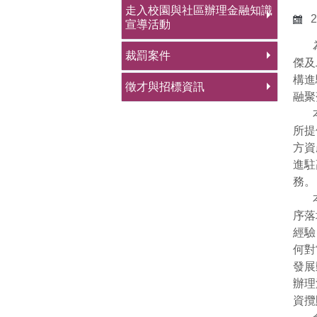
走入校園與社區辦理金融知識
2
宣導活動
為瞭
裁罰案件
傑及
構進
徵才與招標資訊
融聚
本次
所提
方資
進駐
務。
本次
序落
經驗
何對
發展
辦理
資攬