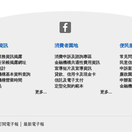
資訊
消費者園地
便民
業務資訊揭露
消費申訴及諮詢專區
常見
行呆帳揭露網址
金融機構共通性費用資訊
民意
統計
宣導短片及宣導資訊
申訴
機構基本資料查詢
貸款、信用卡及現金卡
廉政
機構營業時間
信託及電子支付
申辦
品
定型化契約範本
金融
更多...
更多...
訂閱電子報
│
最新電子報