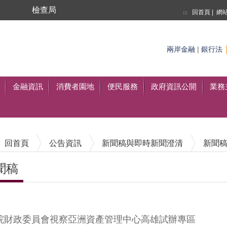
局
檢查局
回首頁
|
網
:::
搜尋
兩岸金融
|
銀行法
至搜尋
金融資訊
消費者園地
便民服務
政府資訊公開
業務
回首頁
公告資訊
新聞稿與即時新聞澄清
新聞
聞稿
內容區塊
院財政委員會視察亞洲資產管理中心高雄試辦專區