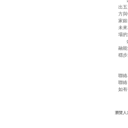
金管
出五
方與
家銀
未來
場的
金管
融能
穩步
聯絡
聯絡電
如有
瀏覽人次