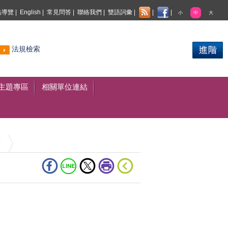
站導覽
|
English
|
常見問答
|
聯絡我們
|
雙語詞彙
|
|
|
小
中
大
熱門
法規檢索
搜尋
主題專區
相關單位連結
稿