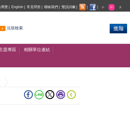
站導覽
|
English
|
常見問答
|
聯絡我們
|
雙語詞彙
|
|
|
小
中
大
熱門
法規檢索
搜尋
主題專區
相關單位連結
稿