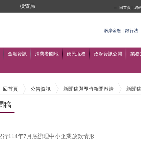
局
檢查局
回首頁
|
網
:::
搜尋
兩岸金融
|
銀行法
至搜尋
金融資訊
消費者園地
便民服務
政府資訊公開
業務
回首頁
公告資訊
新聞稿與即時新聞澄清
新聞
聞稿
內容區塊
銀行114年7月底辦理中小企業放款情形