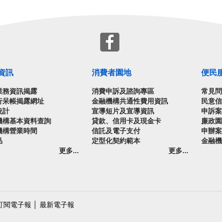
資訊
消費者園地
便民
業務資訊揭露
消費申訴及諮詢專區
常見
行呆帳揭露網址
金融機構共通性費用資訊
民意
統計
宣導短片及宣導資訊
申訴
機構基本資料查詢
貸款、信用卡及現金卡
廉政
機構營業時間
信託及電子支付
申辦
品
定型化契約範本
金融
更多...
更多...
訂閱電子報
│
最新電子報