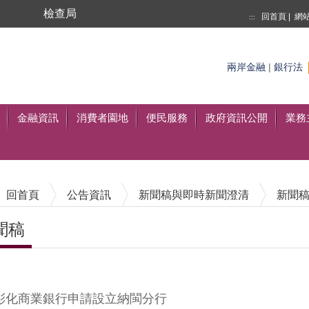
局
檢查局
回首頁
|
網
:::
搜尋
兩岸金融
|
銀行法
至搜尋
金融資訊
消費者園地
便民服務
政府資訊公開
業務
回首頁
公告資訊
新聞稿與即時新聞澄清
新聞
聞稿
內容區塊
彰化商業銀行申請設立納閩分行