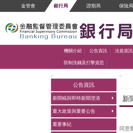
跳到主要內容區塊
金管會
銀行局
證期局
保險
跳到主要內容區塊
機關介紹
公告資訊
法規資訊
防制洗錢及打擊資恐
:::
:::
公告資訊
新
新聞稿與即時新聞澄清
重大政策與重要公告
中央
重要事紀
同意