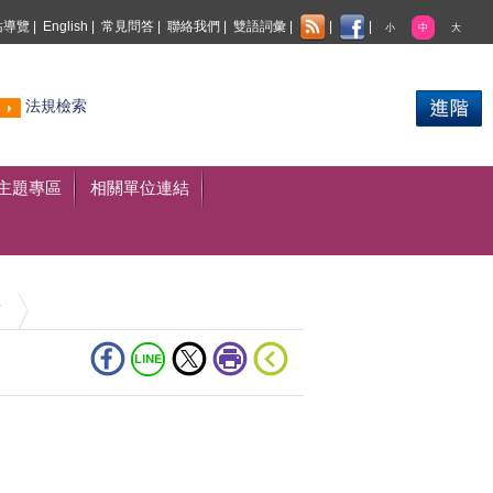
站導覽
|
English
|
常見問答
|
聯絡我們
|
雙語詞彙
|
|
|
小
中
大
熱門
法規檢索
搜尋
主題專區
相關單位連結
稿